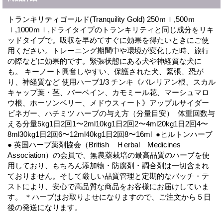
トランキリティゴールド(Tranquility Gold) 250ｍｌ,500ｍ
ｌ,1000ｍｌ,ドライタイプのトランキリティと同じ成分をリキ
ッドタイプで。吸収を早めてすぐに効果を得たいときにご使
用ください。トレーニング期間中や環境が変化した時、旅行
の際などに効果的です。緊張状態にある犬や神経質な犬に
も。 キーノート興奮しやすい、保護された犬、緊張、恐が
り、神経質など 使用ハーブ1/3 チンキ《バレリアン根、スカル
キャップ葉・茎、バーベイン、カモミール花、マーシュマロ
ウ根、ホーソンベリー、メドウスィート》アップルサイダー
ビネガー、ハチミツ ハーブの与え方（分量目安） 体重回数与
える分量5kg1日2回1〜2ml10kg1日2回2〜4ml20kg1日2回4〜
8ml30kg1日2回6〜12ml40kg1日2回8〜16ml ●ヒルトンハーブ
● 英国ハーブ薬剤協会（British Ｈerbal Medicines
Association）の会員で、無農薬栽培の最高品質のハーブを使
用しており、もちろん添加物・防腐剤・調合剤は一切含まれ
ておりません。そして厳しい品質管理と定期的なバッチ・テ
ストにより、安心で高品質な商品をお客様にお届けしていま
す。 ＊ハーブはお取りよせになりますので、ご注文から５日
後の発送になります。