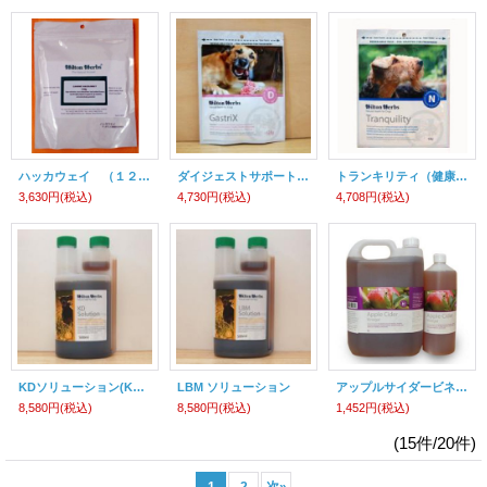
ハッカウェイ （１２５ｇ）
ダイジェストサポート（旧ガストリエックス）
トランキリティ（健康的でバランスのとれた神経系とおちつきのための維持のためのミックス）
3,630円
(税込)
4,730円
(税込)
4,708円
(税込)
KDソリューション(KD Solution)
LBM ソリューション
アップルサイダービネガー(Apple Cider Vinegar)
8,580円
(税込)
8,580円
(税込)
1,452円
(税込)
(15件/20件)
1
2
次
»