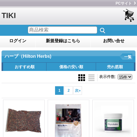
PCサイト
TIKI
ログイン
新規登録はこちら
お問い合せ
ハーブ（Hilton Herbs)
一覧
おすすめ順
価格の安い順
売れ筋順
表示件数
:
1
2
次
»