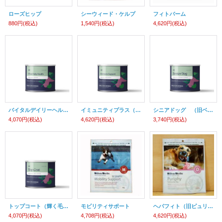
ローズヒップ
シーウィード・ケルプ
フィトバーム
880円
(税込)
1,540円
(税込)
4,620円
(税込)
バイタルデイリーヘルス（一生涯を通じて、身体機能全般の健康維持のためのミックス）
イミュニティプラス（免疫系のサポート）
シニアドッグ （旧ベテラン）（高齢犬の生理システムサポート）
4,070円
(税込)
4,620円
(税込)
3,740円
(税込)
トップコート（輝く毛並みとコンディションの良い皮膚の為に）
モビリティサポート
ヘパフィト（旧ピュリファイ）
4,070円
(税込)
4,708円
(税込)
4,620円
(税込)